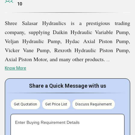
अन्य
।
10
हमें चुनने के कारण
Shree Salasar Hydraulics is a prestigious trading
company, supplying Daikin Hydraulic Variable Pump,
हम ऑर्डर की समय पर डिलीवरी प्रदान करते हैं।
Veljan Hydraulic Pump, Hydac Axial Piston Pump,
हम कम समय में तत्काल मांगों को पूरा कर सकते हैं।
Vicker Vane Pump, Rexroth Hydraulic Piston Pump,
हमारे पास अपने कार्यों को करने के लिए विशेष टीम है।
Axial Piston Motor, and many other products.
हम सभी व्यापारिक सौदों में स्पष्टता बनाए रखते हैं।
Know More
We have an excellent shipment network that offers us
incredible support in procuring and delivering products.
Share a Quick Message with us
We are based in Delhi, India, a city which has excellent
connectivity with major shipment routes including the
Get Quotation
Get Price List
Discuss Requirement
railway, roads, and ports. We take benefit of such
brilliant connectivity to provide timely delivery of
Enter Buying Requirement Details
orders.