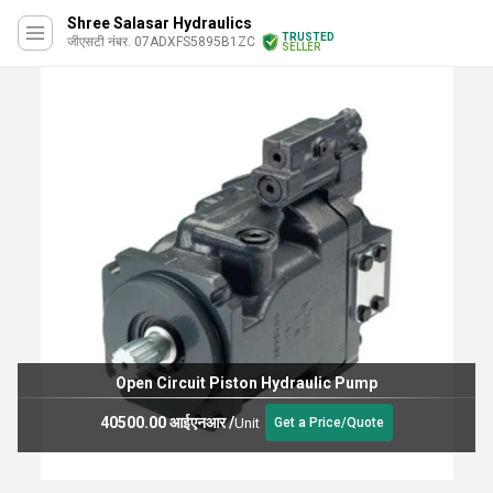
Shree Salasar Hydraulics
TRUSTED
जीएसटी नंबर. 07ADXFS5895B1ZC
SELLER
Open Circuit Piston Hydraulic Pump
40500.00 आईएनआर
/
Unit
Get a Price/Quote